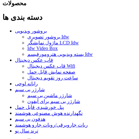
محصولات
دسته بندی ها
بروشور ویدیویی
بروشور تصویری Idw
ماژول نمایشگر LCD Idw
Idw Video Box
بسته ویدیویی هترومورفیسم Idw
قاب عکس دیجیتال
قاب عکس دیجیتال Wifi
صفحه نمایش قابل حمل
ساعت روز تقویم دیجیتال
رایانه لوحی
شارژر بی سیم
شارژر ماشین بی سیم
شارژر بی سیم برای آیفون
پنل خورشیدی قابل حمل
نگهدارنده هوش مصنوعی هوشمند
هدفون بی سیم
ربات جاروبرقی/روبات جارو هوشمند
ترند سال نو